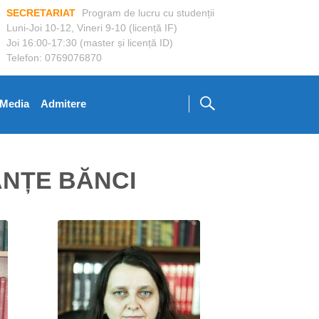
SECRETARIAT
Program de lucru cu studenții
Luni-Joi 10-12, Vineri 9-10 (licență IF)
Joi 16:00-17:30 (master și licență ID)
Telefon: 0769076870
Media
Admitere
ANȚE BĂNCI