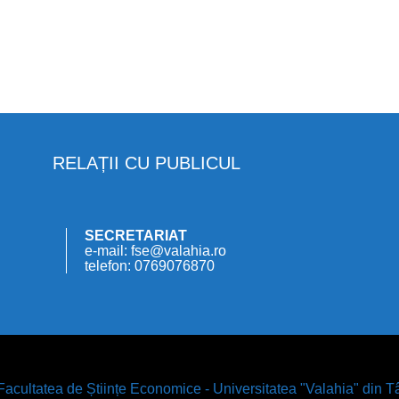
RELAȚII CU PUBLICUL
SECRETARIAT
e-mail: fse@valahia.ro
telefon: 0769076870
acultatea de Științe Economice - Universitatea "Valahia" din T