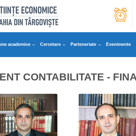
ame academice
Cercetare
Parteneriate
Evenimente
NT CONTABILITATE - FIN