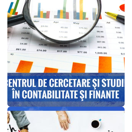
Universității Valahia din Târgoviște. Începând cu
anul 2014 centrul a trecut sub egida Institutului de
Cercetare Științifică și Tehnologică
Multidisciplinară funcționând în clădirea ICSTM.
Director
Prof. univ. dr. habil. Dan-Marius
Coman
DETALII
DOMENIUL DE CERCETARE PRIORITAR:
Științe economice
DOMENIUL FUNDAMENTAL DE CERCETARE: