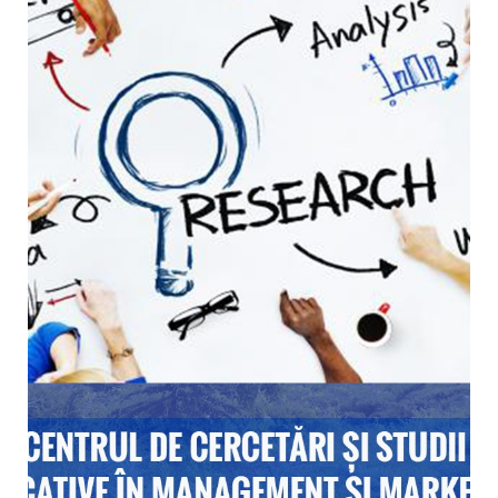
Economie, Management, Marketing
SUBDOMENIILE DE CERCETARE:
– Politici şi strategii macroeconomice
– Economie şi dezvoltare teritorială
– Gestiunea afacerilor IMM-urilor
– Piața forței de muncă
– Management strategic
– Managementul schimbării
– Economia întreprinderii
– Management intercultural
– Cercetări de marketing
Director
Prof. univ. dr. habil. Gabriel
Croitoru
DETALII