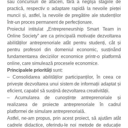
sau concursuri de afaceri, fără a neglija stagiile de
practică, respectiv o adaptare rapidă la nevoile pieței
muncii și, astfel, la nevoile de pregătire ale studenților
într-un proces permanent de perfecționare.
Proiectul intitulat „Entrepreneurship Smart Team in
Online Society” are ca principală motivație dezvoltarea
abilităților antreprenoriale atât pentru studenți, cât și
pentru profesori din domeniul economic, susținând
fundamentarea deciziilor economice printr-o platformă
online, care simulează procesele economice.
Principalele priorități
sunt:
– Consolidarea abilităților participanților, în ceea ce
privește dezvoltarea unui sistem de informații adaptat și
eficient, capabil să susțină dezvoltarea creativității.
– Acumularea de cunoștințe antreprenoriale și
realizarea de proiecte antreprenoriale în cadrul
platformei de simulare antreprenorială.
Astfel, ne-am propus, prin acest proiect, să ajutăm atât
cadrele didactice, oferindu-le noi metode de educație