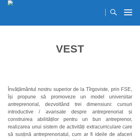
Skip
to
content
VEST
Învățământul nostru superior de la Tîrgoviste, prin FSE,
își propune să promoveze un model universitar
antreprenorial, dezvoltând trei dimensiuni: cursuri
introductive / avansate despre antreprenoriat și
construirea abilităților pentru un bun antreprenor,
realizarea unui sistem de activități extracurriculare care
să susțină antreprenoriatul, cum ar fi ideile de afaceri