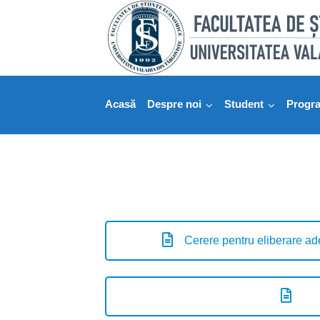
Skip
to
content
Acasă
Despre noi
Student
Progr
Cerere pentru eliberare ad