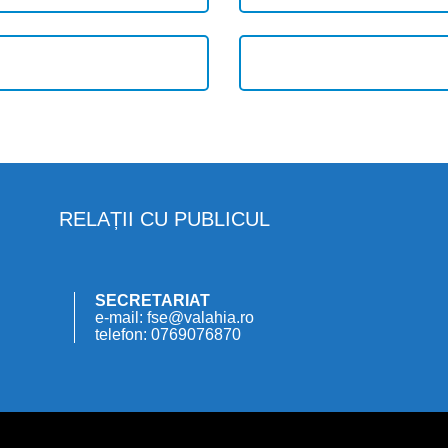
RELAȚII CU PUBLICUL
SECRETARIAT
e-mail: fse@valahia.ro
telefon: 0769076870