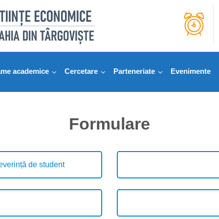
ame academice
Cercetare
Parteneriate
Evenimente
Formulare
everință de student